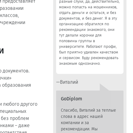
и предоставляет
разные слухи, да, действительно,
можно попасть на мошенников,
бразовании
отдать деньги и остаться, и без
классов,
документов, и без денег. Я в эту
 учреждении
организацию обратился по
рекомендации знакомого, они
тут делали корочки для
половины группы в
университете. Работают профи,
и
был приятно удивлен качеством
и сервисом. Буду рекомендовать
знакомым однозначно.
 документов.
очки»
Виталий
а образования
GoDiplom
и любого другого
Спасибо, Виталий за теплые
специальных
слова в адрес нашей
 без проблем
компании и за
енками – даже
рекомендации. Мы
оответствия.