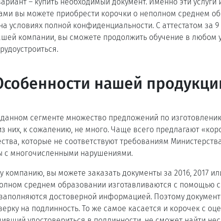
вариант – купить необходимый документ. Именно эти услуги 
нами вы можете приобрести корочки о неполном среднем о
на условиях полной конфиденциальности. С аттестатом за 9 
ашей компании, вы сможете продолжить обучение в любом
рудоустроиться.
Особенности нашей продукци
в данном сегменте множество предложений по изготовлению
з них, к сожалению, не много. Чаще всего предлагают «кор
ства, которые не соответствуют требованиям Министерств
ы с многочисленными нарушениями.
 компанию, вы можете заказать документы за 2016, 2017 ил
еполном среднем образовании изготавливаются с помощью 
 заполняются достоверной информацией. Поэтому документ
ерку на подлинность. То же самое касается и корочек с оц
ивший удостовериться в подлинности, не сможет найти нес