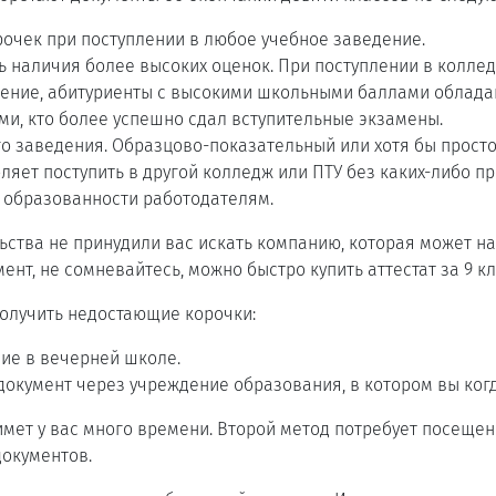
рочек при поступлении в любое учебное заведение.
 наличия более высоких оценок. При поступлении в коллед
дение, абитуриенты с высокими школьными баллами облад
ми, кто более успешно сдал вступительные экзамены.
о заведения. Образцово-показательный или хотя бы прост
оляет поступить в другой колледж или ПТУ без каких-либо п
 образованности работодателям.
ьства не принудили вас искать компанию, которая может н
нт, не сомневайтесь, можно быстро купить аттестат за 9 кла
получить недостающие корочки:
ие в вечерней школе.
документ через учреждение образования, в котором вы когд
мет у вас много времени. Второй метод потребует посеще
документов.