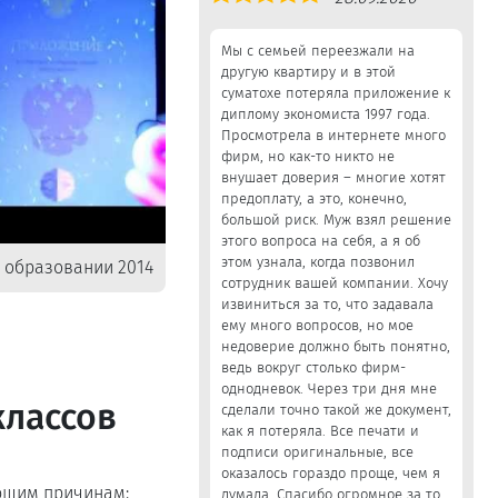
5,0
Мы с семьей переезжали на
другую квартиру и в этой
суматохе потеряла приложение к
диплому экономиста 1997 года.
Просмотрела в интернете много
фирм, но как-то никто не
внушает доверия – многие хотят
предоплату, а это, конечно,
большой риск. Муж взял решение
этого вопроса на себя, а я об
этом узнала, когда позвонил
 образовании 2014
сотрудник вашей компании. Хочу
извиниться за то, что задавала
ему много вопросов, но мое
недоверие должно быть понятно,
ведь вокруг столько фирм-
однодневок. Через три дня мне
классов
сделали точно такой же документ,
как я потеряла. Все печати и
подписи оригинальные, все
оказалось гораздо проще, чем я
ющим причинам:
думала. Спасибо огромное за то,