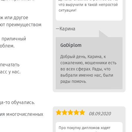
что выручили в такой непростой
ситуации!
ж или другое
ают преимуществом
Карина
о приличный
GoDiplom
роблем.
Добрый день, Карина, к
сожалению, мошенники есть
апечатать
во всех сферах. Рады, что
сс у нас.
выбрали именно нас, были
рады помочь.
а-то обучались.
Оценка
08.09.2020
ния многочисленных
5,0
Про покупку дипломов ходят